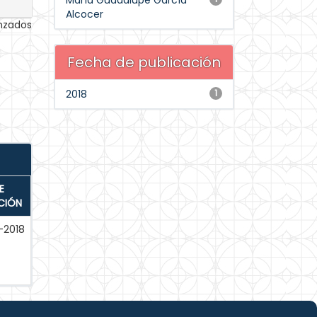
María Guadalupe García
Alcocer
anzados
Fecha de publicación
2018
1
E
CIÓN
-2018