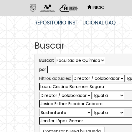
INICIO
Skip
REPOSITORIO INSTITUCIONAL UAQ
navigation
Buscar
Buscar:
por
Filtros actuales:
Comenzar nueva busqueda