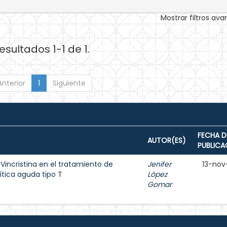
Mostrar filtros av
esultados 1-1 de 1.
Anterior
1
Siguiente
FECHA D
AUTOR(ES)
PUBLICA
 Vincristina en el tratamiento de
Jenifer
13-nov
ítica aguda tipo T
López
Gomar