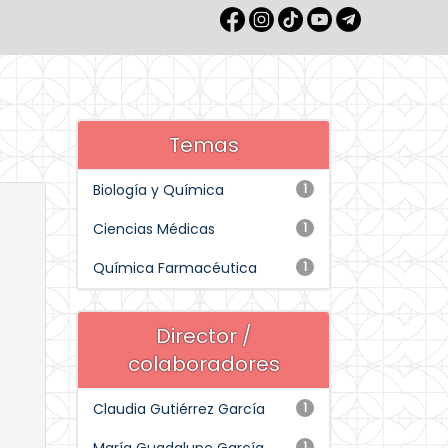
Temas
Biología y Química
1
Ciencias Médicas
1
Química Farmacéutica
1
Director /
colaboradores
Claudia Gutiérrez García
1
1