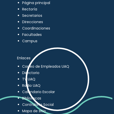
Página principal
Rectoría
Secretarios
Direcciones
Coordinaciones
Facultades
Campus
Enlaces
Correo de Empleados UAQ
Directorio
TV UAQ
Radio UAQ
Calendario Escolar
Bibliotecas
Contraloría Social
Mapa de sitio