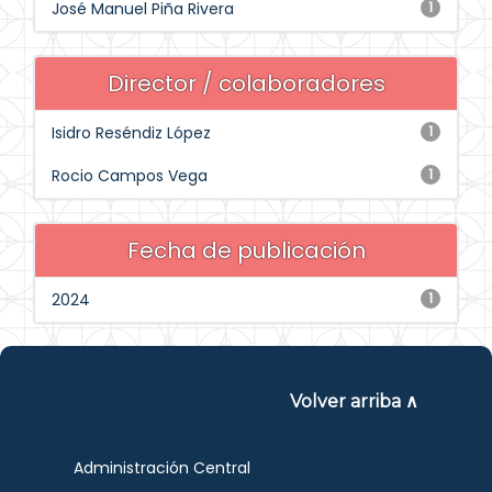
José Manuel Piña Rivera
1
Director / colaboradores
Isidro Reséndiz López
1
Rocio Campos Vega
1
Fecha de publicación
2024
1
Volver arriba ∧
Administración Central