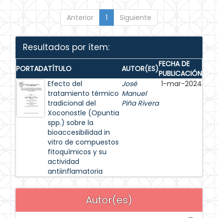
Anterior
1
Siguiente
Resultados por ítem:
FECHA DE
PORTADA
TÍTULO
AUTOR(ES)
PUBLICACIÓN
Efecto del
José
1-mar-2024
tratamiento térmico
Manuel
tradicional del
Piña Rivera
Xoconostle (Opuntia
spp.) sobre la
bioaccesibilidad in
vitro de compuestos
fitoquímicos y su
actividad
antiinflamatoria
Autor(es)