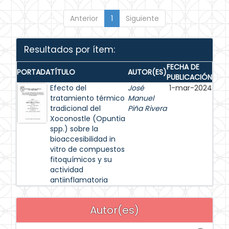
Anterior
1
Siguiente
Resultados por ítem:
FECHA DE
PORTADA
TÍTULO
AUTOR(ES)
PUBLICACIÓN
Efecto del
José
1-mar-2024
tratamiento térmico
Manuel
tradicional del
Piña Rivera
Xoconostle (Opuntia
spp.) sobre la
bioaccesibilidad in
vitro de compuestos
fitoquímicos y su
actividad
antiinflamatoria
Autor(es)