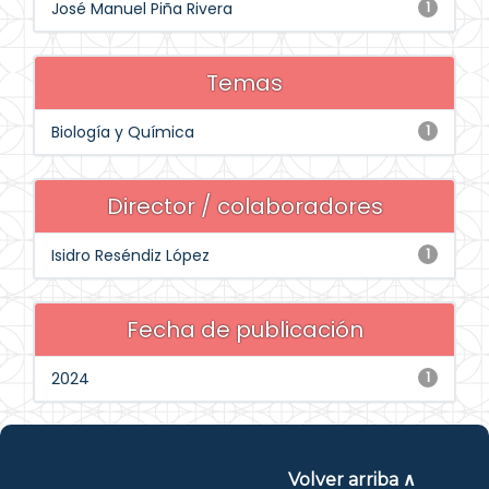
José Manuel Piña Rivera
1
Temas
Biología y Química
1
Director / colaboradores
Isidro Reséndiz López
1
Fecha de publicación
2024
1
Volver arriba ∧