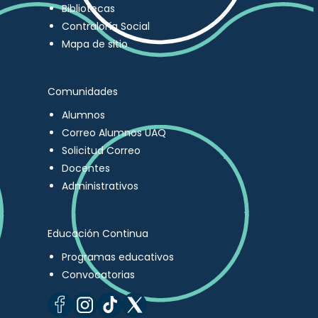
Bibliotecas
Contraloría Social
Mapa de sitio
Comunidades
Alumnos
Correo Alumnos UAQ
Solicitud Correo
Docentes
Administrativos
Educación Continua
Programas educativos
Convocatorias