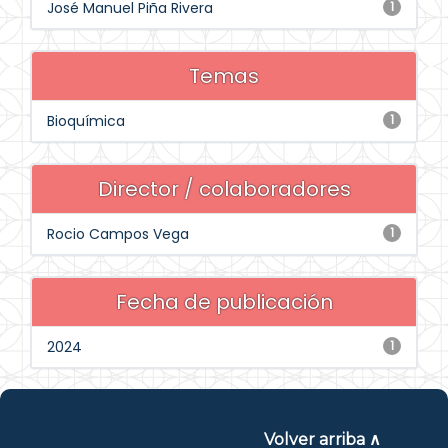
José Manuel Piña Rivera
1
Temas
Bioquímica
1
Director / colaboradores
Rocio Campos Vega
1
Fecha de publicación
2024
1
Volver arriba ∧