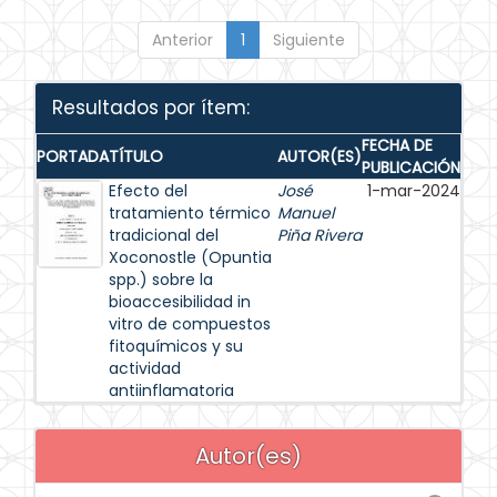
Anterior
1
Siguiente
Resultados por ítem:
FECHA DE
PORTADA
TÍTULO
AUTOR(ES)
PUBLICACIÓN
Efecto del
José
1-mar-2024
tratamiento térmico
Manuel
tradicional del
Piña Rivera
Xoconostle (Opuntia
spp.) sobre la
bioaccesibilidad in
vitro de compuestos
fitoquímicos y su
actividad
antiinflamatoria
Autor(es)