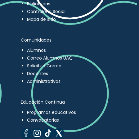
Bibliotecas
Contraloría Social
Mapa de sitio
Comunidades
Alumnos
Correo Alumnos UAQ
Solicitud Correo
Docentes
Administrativos
Educación Continua
Programas educativos
Convocatorias