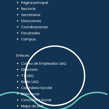
Página principal
Rectoría
Secretarios
Direcciones
Coordinaciones
Facultades
Campus
Enlaces
Correo de Empleados UAQ
Directorio
TV UAQ
Radio UAQ
Calendario Escolar
Bibliotecas
Contraloría Social
Mapa de sitio