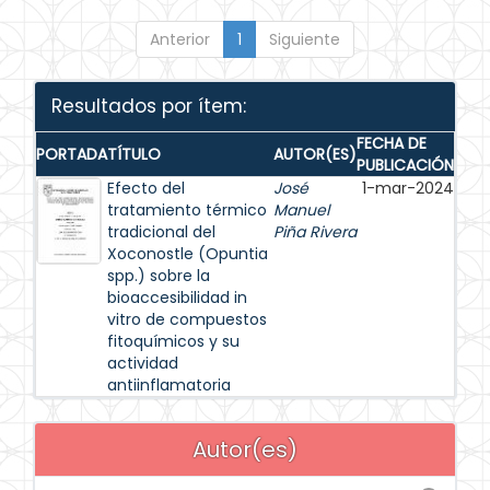
Anterior
1
Siguiente
Resultados por ítem:
FECHA DE
PORTADA
TÍTULO
AUTOR(ES)
PUBLICACIÓN
Efecto del
José
1-mar-2024
tratamiento térmico
Manuel
tradicional del
Piña Rivera
Xoconostle (Opuntia
spp.) sobre la
bioaccesibilidad in
vitro de compuestos
fitoquímicos y su
actividad
antiinflamatoria
Autor(es)