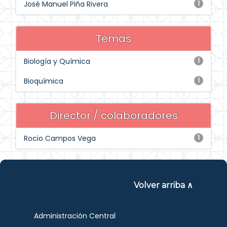
José Manuel Piña Rivera
1
Temas
Biología y Química
1
Bioquímica
1
Director / colaboradores
Rocio Campos Vega
1
Volver arriba ∧
Administración Central