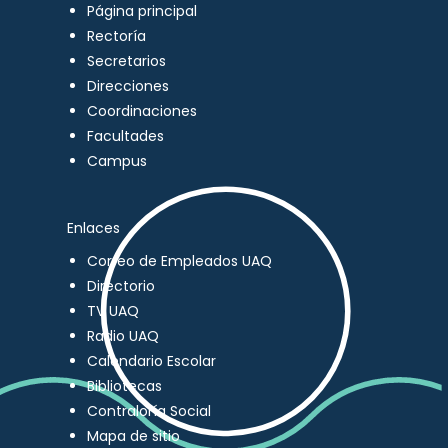
Página principal
Rectoría
Secretarios
Direcciones
Coordinaciones
Facultades
Campus
Enlaces
Correo de Empleados UAQ
Directorio
TV UAQ
Radio UAQ
Calendario Escolar
Bibliotecas
Contraloría Social
Mapa de sitio