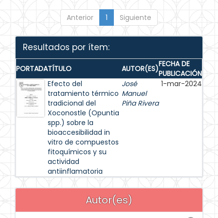
Anterior
1
Siguiente
Resultados por ítem:
FECHA DE
PORTADA
TÍTULO
AUTOR(ES)
PUBLICACIÓN
Efecto del
José
1-mar-2024
tratamiento térmico
Manuel
tradicional del
Piña Rivera
Xoconostle (Opuntia
spp.) sobre la
bioaccesibilidad in
vitro de compuestos
fitoquímicos y su
actividad
antiinflamatoria
Autor(es)