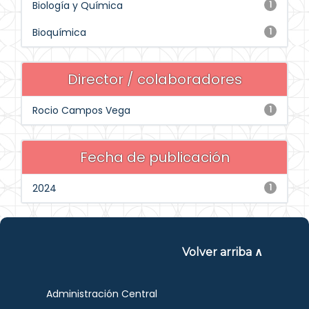
Biología y Química
1
Bioquímica
1
Director / colaboradores
Rocio Campos Vega
1
Fecha de publicación
2024
1
Volver arriba ∧
Administración Central