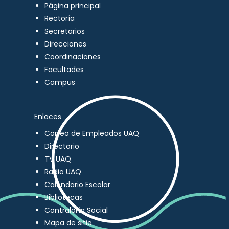
Página principal
Rectoría
Secretarios
Direcciones
Coordinaciones
Facultades
Campus
Enlaces
Correo de Empleados UAQ
Directorio
TV UAQ
Radio UAQ
Calendario Escolar
Bibliotecas
Contraloría Social
Mapa de sitio