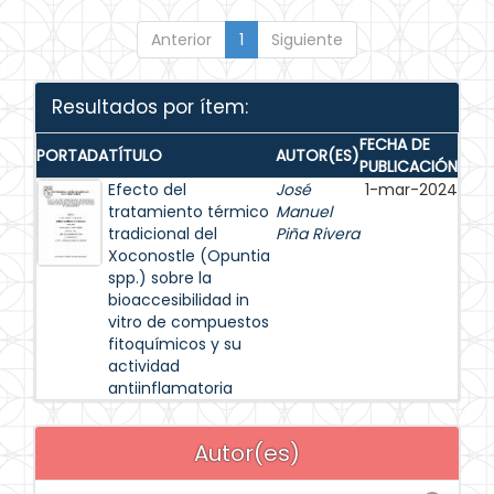
Anterior
1
Siguiente
Resultados por ítem:
FECHA DE
PORTADA
TÍTULO
AUTOR(ES)
PUBLICACIÓN
Efecto del
José
1-mar-2024
tratamiento térmico
Manuel
tradicional del
Piña Rivera
Xoconostle (Opuntia
spp.) sobre la
bioaccesibilidad in
vitro de compuestos
fitoquímicos y su
actividad
antiinflamatoria
Autor(es)