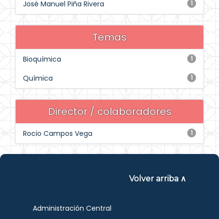
José Manuel Piña Rivera
1
Temas
Bioquímica
1
Química
1
Director / colaboradores
Rocio Campos Vega
1
Volver arriba ∧
Administración Central