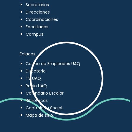
Secretarios
Direcciones
Coordinaciones
Facultades
Campus
Enlaces
Correo de Empleados UAQ
Directorio
TV UAQ
Radio UAQ
Calendario Escolar
Bibliotecas
Contraloría Social
Mapa de sitio