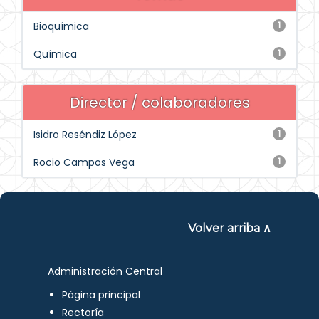
Bioquímica
1
Química
1
Director / colaboradores
Isidro Reséndiz López
1
Rocio Campos Vega
1
Volver arriba ∧
Administración Central
Página principal
Rectoría