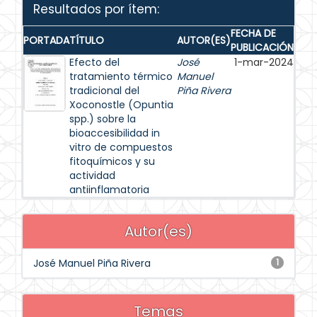
Resultados por ítem:
FECHA DE
PORTADA
TÍTULO
AUTOR(ES)
PUBLICACIÓN
Efecto del
José
1-mar-2024
tratamiento térmico
Manuel
tradicional del
Piña Rivera
Xoconostle (Opuntia
spp.) sobre la
bioaccesibilidad in
vitro de compuestos
fitoquímicos y su
actividad
antiinflamatoria
Autor(es)
José Manuel Piña Rivera
1
Temas