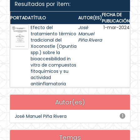
Resultados por ítem:
FECHA DE
PORTADA
TÍTULO
AUTOR(ES)
PUBLICACIÓN
Efecto del
José
1-mar-2024
tratamiento térmico
Manuel
tradicional del
Piña Rivera
Xoconostle (Opuntia
spp.) sobre la
bioaccesibilidad in
vitro de compuestos
fitoquímicos y su
actividad
antiinflamatoria
Autor(es)
José Manuel Piña Rivera
1
Temas