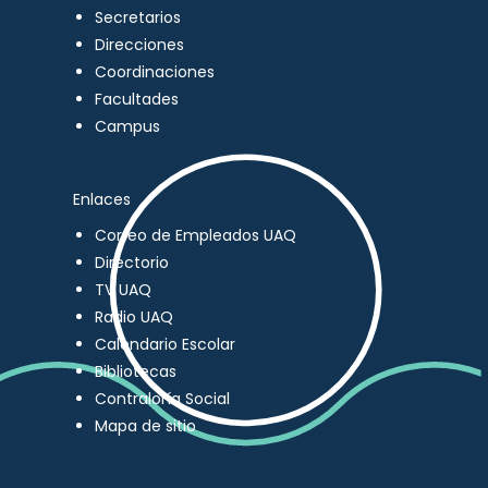
Secretarios
Direcciones
Coordinaciones
Facultades
Campus
Enlaces
Correo de Empleados UAQ
Directorio
TV UAQ
Radio UAQ
Calendario Escolar
Bibliotecas
Contraloría Social
Mapa de sitio