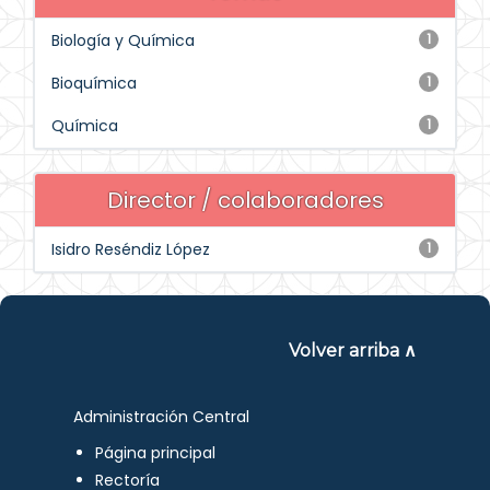
Biología y Química
1
Bioquímica
1
Química
1
Director / colaboradores
Isidro Reséndiz López
1
Volver arriba ∧
Administración Central
Página principal
Rectoría