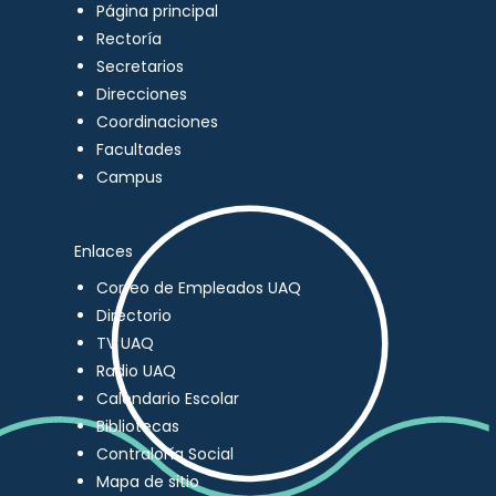
Página principal
Rectoría
Secretarios
Direcciones
Coordinaciones
Facultades
Campus
Enlaces
Correo de Empleados UAQ
Directorio
TV UAQ
Radio UAQ
Calendario Escolar
Bibliotecas
Contraloría Social
Mapa de sitio