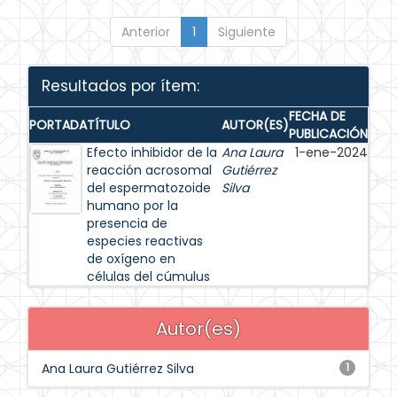
Anterior
1
Siguiente
Resultados por ítem:
FECHA DE
PORTADA
TÍTULO
AUTOR(ES)
PUBLICACIÓN
Efecto inhibidor de la
Ana Laura
1-ene-2024
reacción acrosomal
Gutiérrez
del espermatozoide
Silva
humano por la
presencia de
especies reactivas
de oxígeno en
células del cúmulus
Autor(es)
Ana Laura Gutiérrez Silva
1