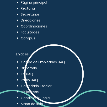
Página principal
Rectoría
Secretarios
Direcciones
Coordinaciones
Facultades
Campus
Enlaces
Correo de Empleados UAQ
Directorio
TV UAQ
Radio UAQ
Calendario Escolar
Bibliotecas
Contraloría Social
Mapa de sitio