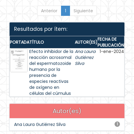
Anterior
1
Siguiente
Resultados por ítem:
FECHA DE
PORTADA
TÍTULO
AUTOR(ES)
PUBLICACIÓN
Efecto inhibidor de la
Ana Laura
1-ene-2024
reacción acrosomal
Gutiérrez
del espermatozoide
Silva
humano por la
presencia de
especies reactivas
de oxígeno en
células del cúmulus
Autor(es)
Ana Laura Gutiérrez Silva
1