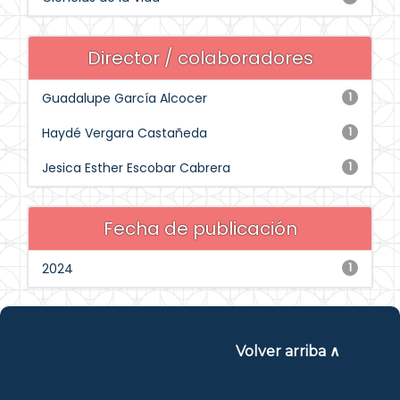
Director / colaboradores
Guadalupe García Alcocer
1
Haydé Vergara Castañeda
1
Jesica Esther Escobar Cabrera
1
Fecha de publicación
2024
1
Volver arriba ∧