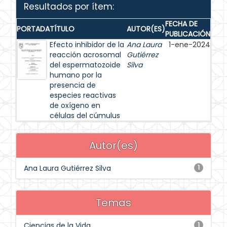
Resultados por ítem:
FECHA DE
PORTADA
TÍTULO
AUTOR(ES)
PUBLICACIÓN
Efecto inhibidor de la
Ana Laura
1-ene-2024
reacción acrosomal
Gutiérrez
del espermatozoide
Silva
humano por la
presencia de
especies reactivas
de oxígeno en
células del cúmulus
Autor(es)
Ana Laura Gutiérrez Silva
1
Temas
Ciencias de la Vida
1