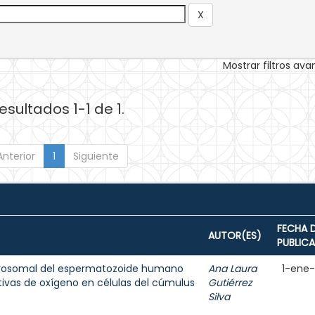
Mostrar filtros av
esultados 1-1 de 1.
Anterior
1
Siguiente
FECHA 
AUTOR(ES)
PUBLIC
acrosomal del espermatozoide humano
Ana Laura
1-ene
tivas de oxígeno en células del cúmulus
Gutiérrez
Silva