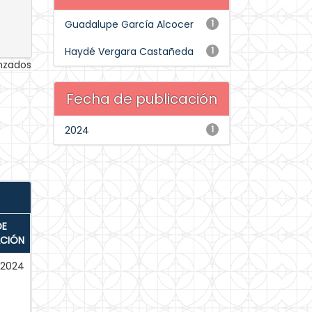
Guadalupe García Alcocer
1
Haydé Vergara Castañeda
1
anzados
Fecha de publicación
2024
1
DE
ACIÓN
-2024