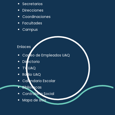
Secretarios
Direcciones
Coordinaciones
Facultades
Campus
Enlaces
Correo de Empleados UAQ
Directorio
TV UAQ
Radio UAQ
Calendario Escolar
Bibliotecas
Contraloría Social
Mapa de sitio