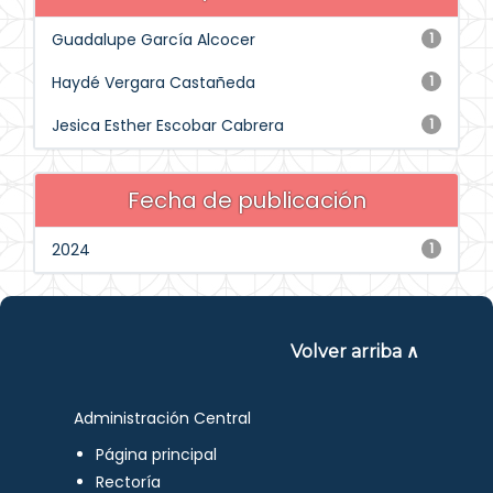
Guadalupe García Alcocer
1
Haydé Vergara Castañeda
1
Jesica Esther Escobar Cabrera
1
Fecha de publicación
2024
1
Volver arriba ∧
Administración Central
Página principal
Rectoría