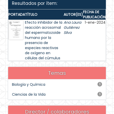
Resultados por ítem:
FECHA DE
PORTADA
TÍTULO
AUTOR(ES)
PUBLICACIÓN
Efecto inhibidor de la
Ana Laura
1-ene-2024
reacción acrosomal
Gutiérrez
del espermatozoide
Silva
humano por la
presencia de
especies reactivas
de oxígeno en
células del cúmulus
Temas
Biología y Química
1
Ciencias de la Vida
1
Director / colaboradores