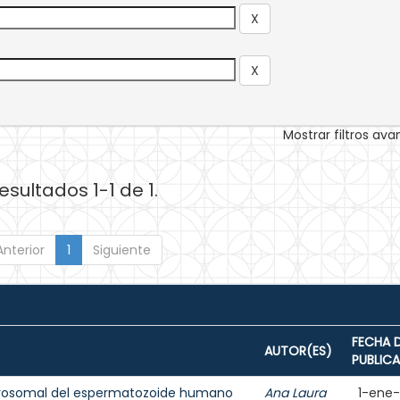
Mostrar filtros av
esultados 1-1 de 1.
Anterior
1
Siguiente
FECHA 
AUTOR(ES)
PUBLIC
acrosomal del espermatozoide humano
Ana Laura
1-ene