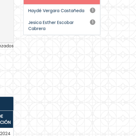
Haydé Vergara Castañeda
1
Jesica Esther Escobar
1
Cabrera
anzados
DE
ACIÓN
-2024