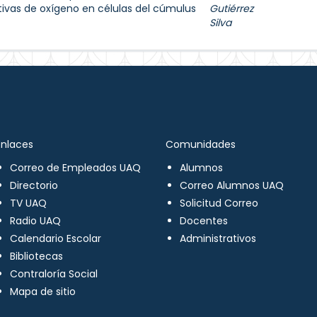
tivas de oxígeno en células del cúmulus
Gutiérrez
Silva
Enlaces
Comunidades
Correo de Empleados UAQ
Alumnos
Directorio
Correo Alumnos UAQ
TV UAQ
Solicitud Correo
Radio UAQ
Docentes
Calendario Escolar
Administrativos
Bibliotecas
Contraloría Social
Mapa de sitio