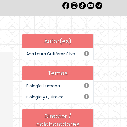
Autor(es)
Ana Laura Gutiérrez Silva
1
Temas
Biología Humana
1
Biología y Química
1
Director /
colaboradores