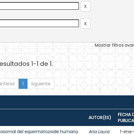
Mostrar filtros av
esultados 1-1 de 1.
Anterior
1
Siguiente
FECHA 
AUTOR(ES)
PUBLIC
acrosomal del espermatozoide humano
Ana Laura
1-ene