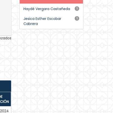
Haydé Vergara Castañeda
1
Jesica Esther Escobar
1
Cabrera
anzados
DE
ACIÓN
-2024