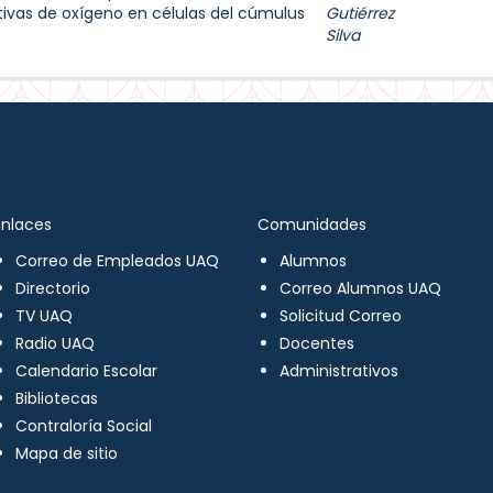
tivas de oxígeno en células del cúmulus
Gutiérrez
Silva
Enlaces
Comunidades
Correo de Empleados UAQ
Alumnos
Directorio
Correo Alumnos UAQ
TV UAQ
Solicitud Correo
Radio UAQ
Docentes
Calendario Escolar
Administrativos
Bibliotecas
Contraloría Social
Mapa de sitio