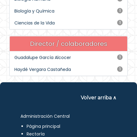
Biología y Química
1
Ciencias de la Vida
1
Director / colaboradores
Guadalupe García Alcocer
1
Haydé Vergara Castañeda
1
Volver arriba ∧
Administración Central
Página principal
Rectoría