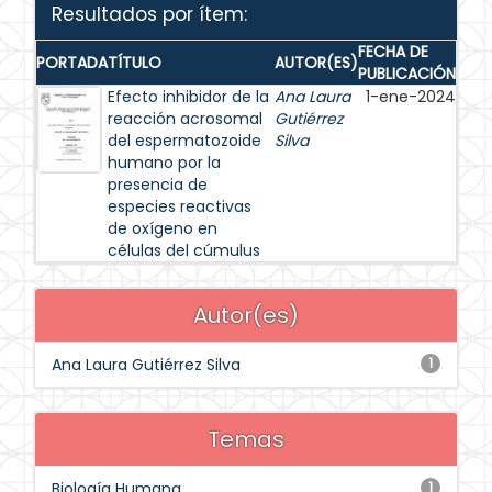
Resultados por ítem:
FECHA DE
PORTADA
TÍTULO
AUTOR(ES)
PUBLICACIÓN
Efecto inhibidor de la
Ana Laura
1-ene-2024
reacción acrosomal
Gutiérrez
del espermatozoide
Silva
humano por la
presencia de
especies reactivas
de oxígeno en
células del cúmulus
Autor(es)
Ana Laura Gutiérrez Silva
1
Temas
Biología Humana
1