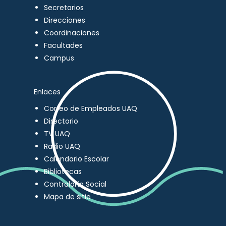
Secretarios
Direcciones
Coordinaciones
Facultades
Campus
Enlaces
Correo de Empleados UAQ
Directorio
TV UAQ
Radio UAQ
Calendario Escolar
Bibliotecas
Contraloría Social
Mapa de sitio