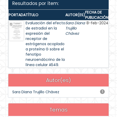
Resultados por ítem:
FECHA DE
PORTADA
TÍTULO
AUTOR(ES)
PUBLICACIÓN
Evaluación del efecto
Sara Diana
8-feb-2024
de estradiol en la
Trujillo
expresión del
Chávez
receptor de
estrógenos acoplado
a proteína G sobre el
fenotipo
neuroendócrino de la
línea celular A549.
Autor(es)
Sara Diana Trujillo Chávez
1
Temas