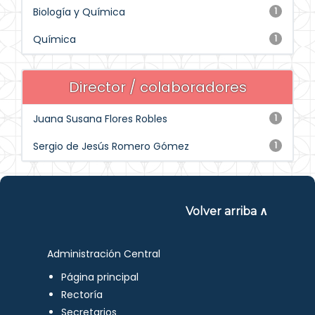
Biología y Química
1
Química
1
Director / colaboradores
Juana Susana Flores Robles
1
Sergio de Jesús Romero Gómez
1
Volver arriba ∧
Administración Central
Página principal
Rectoría
Secretarios