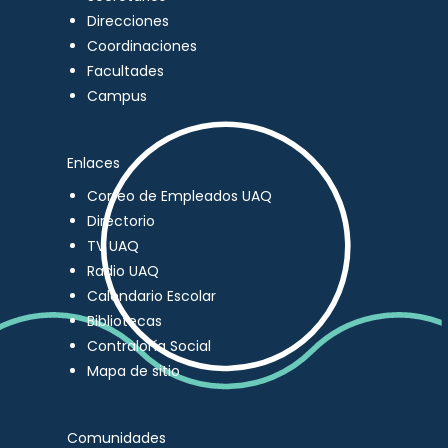
Direcciones
Coordinaciones
Facultades
Campus
Enlaces
Correo de Empleados UAQ
Directorio
TV UAQ
Radio UAQ
Calendario Escolar
Bibliotecas
Contraloría Social
Mapa de sitio
Comunidades