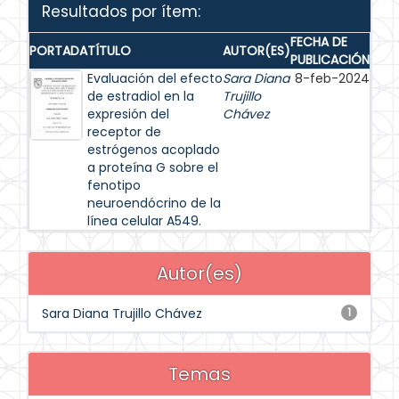
Resultados por ítem:
FECHA DE
PORTADA
TÍTULO
AUTOR(ES)
PUBLICACIÓN
Evaluación del efecto
Sara Diana
8-feb-2024
de estradiol en la
Trujillo
expresión del
Chávez
receptor de
estrógenos acoplado
a proteína G sobre el
fenotipo
neuroendócrino de la
línea celular A549.
Autor(es)
Sara Diana Trujillo Chávez
1
Temas