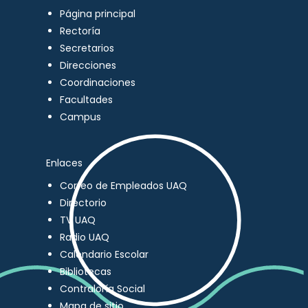
Página principal
Rectoría
Secretarios
Direcciones
Coordinaciones
Facultades
Campus
Enlaces
Correo de Empleados UAQ
Directorio
TV UAQ
Radio UAQ
Calendario Escolar
Bibliotecas
Contraloría Social
Mapa de sitio