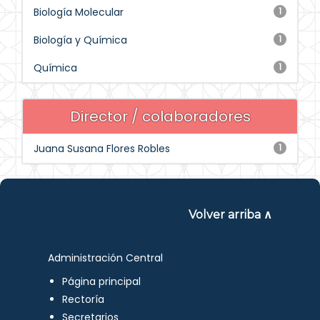
Biología Molecular
1
Biología y Química
1
Química
1
Director / colaboradores
Juana Susana Flores Robles
1
Volver arriba ∧
Administración Central
Página principal
Rectoría
Secretarios