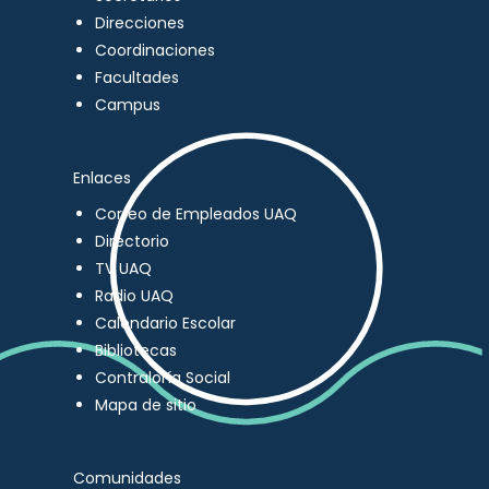
Direcciones
Coordinaciones
Facultades
Campus
Enlaces
Correo de Empleados UAQ
Directorio
TV UAQ
Radio UAQ
Calendario Escolar
Bibliotecas
Contraloría Social
Mapa de sitio
Comunidades