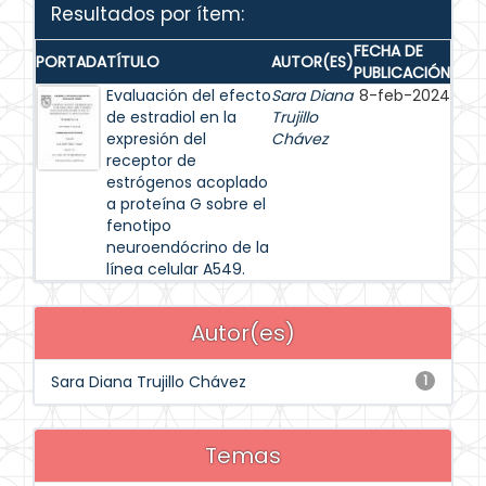
Resultados por ítem:
FECHA DE
PORTADA
TÍTULO
AUTOR(ES)
PUBLICACIÓN
Evaluación del efecto
Sara Diana
8-feb-2024
de estradiol en la
Trujillo
expresión del
Chávez
receptor de
estrógenos acoplado
a proteína G sobre el
fenotipo
neuroendócrino de la
línea celular A549.
Autor(es)
Sara Diana Trujillo Chávez
1
Temas