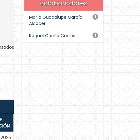
colaboradores
María Guadalupe García
1
Alcocer
Raquel Cariño Cortés
1
anzados
E
CIÓN
-2025