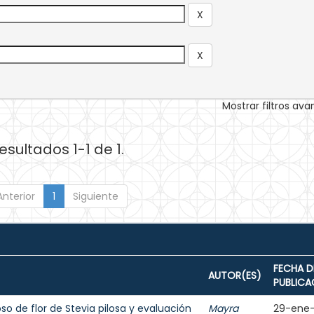
Mostrar filtros av
esultados 1-1 de 1.
Anterior
1
Siguiente
FECHA D
AUTOR(ES)
PUBLICA
o de flor de Stevia pilosa y evaluación
Mayra
29-ene