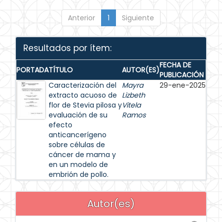
Anterior
1
Siguiente
Resultados por ítem:
FECHA DE
PORTADA
TÍTULO
AUTOR(ES)
PUBLICACIÓN
Caracterización del
Mayra
29-ene-2025
extracto acuoso de
Lizbeth
flor de Stevia pilosa y
Vitela
evaluación de su
Ramos
efecto
anticancerígeno
sobre células de
cáncer de mama y
en un modelo de
embrión de pollo.
Autor(es)