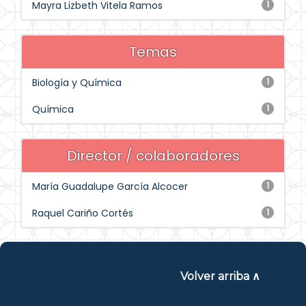
Mayra Lizbeth Vitela Ramos
1
Temas
Biología y Química
1
Química
1
Director / colaboradores
María Guadalupe García Alcocer
1
Raquel Cariño Cortés
1
Volver arriba ∧