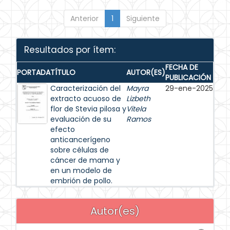
Anterior
1
Siguiente
Resultados por ítem:
FECHA DE
PORTADA
TÍTULO
AUTOR(ES)
PUBLICACIÓN
Caracterización del
Mayra
29-ene-2025
extracto acuoso de
Lizbeth
flor de Stevia pilosa y
Vitela
evaluación de su
Ramos
efecto
anticancerígeno
sobre células de
cáncer de mama y
en un modelo de
embrión de pollo.
Autor(es)