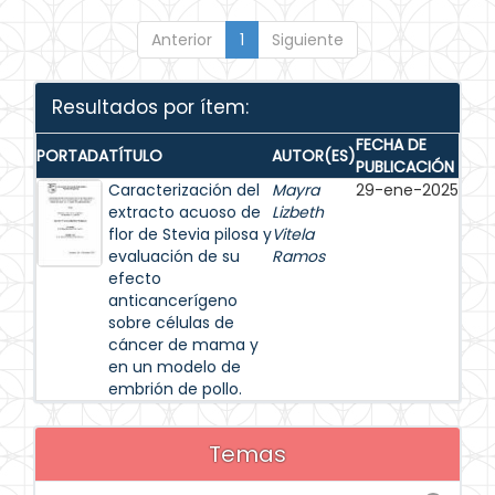
Anterior
1
Siguiente
Resultados por ítem:
FECHA DE
PORTADA
TÍTULO
AUTOR(ES)
PUBLICACIÓN
Caracterización del
Mayra
29-ene-2025
extracto acuoso de
Lizbeth
flor de Stevia pilosa y
Vitela
evaluación de su
Ramos
efecto
anticancerígeno
sobre células de
cáncer de mama y
en un modelo de
embrión de pollo.
Temas