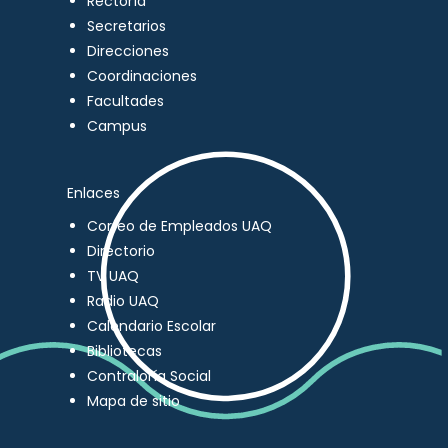
Rectoría
Secretarios
Direcciones
Coordinaciones
Facultades
Campus
Enlaces
Correo de Empleados UAQ
Directorio
TV UAQ
Radio UAQ
Calendario Escolar
Bibliotecas
Contraloría Social
Mapa de sitio