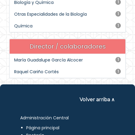
Biología y Química
1
Otras Especialidades de la Biología
1
Química
1
Director / colaboradores
María Guadalupe García Alcocer
1
Raquel Cariño Cortés
1
Volver arriba ∧
Administración Central
Página principal