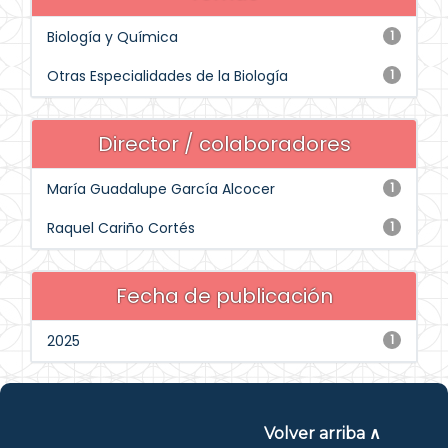
Biología y Química
1
Otras Especialidades de la Biología
1
Director / colaboradores
María Guadalupe García Alcocer
1
Raquel Cariño Cortés
1
Fecha de publicación
2025
1
Volver arriba ∧