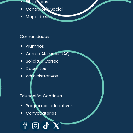
Bibliotecas
Contraloría Social
Mapa de sitio
Comunidades
Alumnos
Correo Alumnos UAQ
Solicitud Correo
Docentes
Administrativos
Educación Continua
Programas educativos
Convocatorias