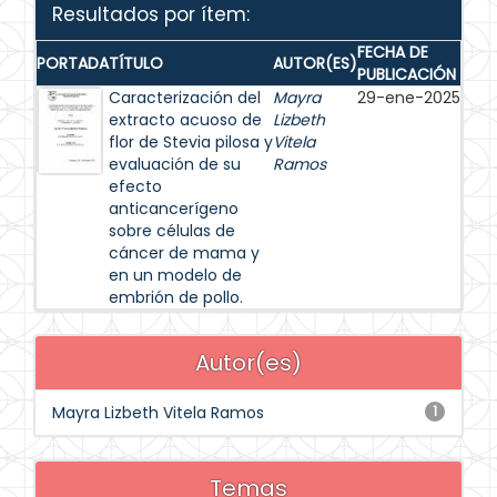
Resultados por ítem:
FECHA DE
PORTADA
TÍTULO
AUTOR(ES)
PUBLICACIÓN
Caracterización del
Mayra
29-ene-2025
extracto acuoso de
Lizbeth
flor de Stevia pilosa y
Vitela
evaluación de su
Ramos
efecto
anticancerígeno
sobre células de
cáncer de mama y
en un modelo de
embrión de pollo.
Autor(es)
Mayra Lizbeth Vitela Ramos
1
Temas