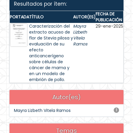
Resultados por ítem:
FECHA DE
PORTADA
TÍTULO
AUTOR(ES)
PUBLICACIÓN
Caracterización del
Mayra
29-ene-2025
extracto acuoso de
Lizbeth
flor de Stevia pilosa y
Vitela
evaluación de su
Ramos
efecto
anticancerígeno
sobre células de
cáncer de mama y
en un modelo de
embrión de pollo.
Autor(es)
Mayra Lizbeth Vitela Ramos
1
Temas