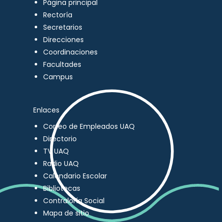
Página principal
Rectoría
Secretarios
Direcciones
Coordinaciones
Facultades
Campus
Enlaces
Correo de Empleados UAQ
Directorio
TV UAQ
Radio UAQ
Calendario Escolar
Bibliotecas
Contraloría Social
Mapa de sitio