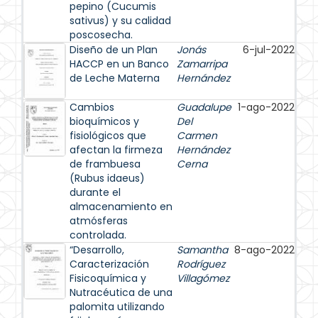
pepino (Cucumis
sativus) y su calidad
poscosecha.
Diseño de un Plan
Jonás
6-jul-2022
HACCP en un Banco
Zamarripa
de Leche Materna
Hernández
Cambios
Guadalupe
1-ago-2022
bioquímicos y
Del
fisiológicos que
Carmen
afectan la firmeza
Hernández
de frambuesa
Cerna
(Rubus idaeus)
durante el
almacenamiento en
atmósferas
controlada.
“Desarrollo,
Samantha
8-ago-2022
Caracterización
Rodríguez
Fisicoquímica y
Villagómez
Nutracéutica de una
palomita utilizando