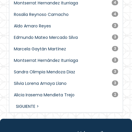
Montserrat Hernandez Iturriaga
4
Rosalia Reynoso Camacho
4
Aldo Amaro Reyes
3
Edmundo Mateo Mercado Silva
3
Marcela Gaytán Martínez
3
Montserrat Hernández Iturriaga
3
Sandra Olimpia Mendoza Diaz
3
Silvia Lorena Amaya Llano
3
Alicia Irasema Mendieta Trejo
2
SIGUIENTE >