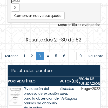
Comenzar nueva busqueda
Mostrar filtros avanzados
Resultados 21-30 de 82.
Anterior
1
2
3
4
5
6
...
9
Siguiente
Resultados por ítem:
FECHA DE
PORTADA
TÍTULO
AUTOR(ES)
PUBLICACIÓN
"Evaluación del
Gabriela
1-ago-2022
proceso de extrusión
Mina
para la obtención de
Velázquez
harinas de chapulín