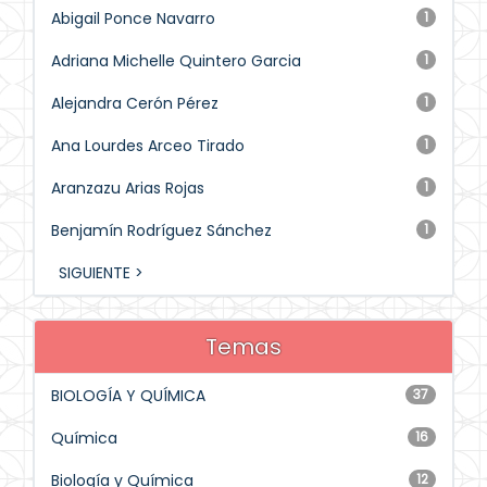
Abigail Ponce Navarro
1
Adriana Michelle Quintero Garcia
1
Alejandra Cerón Pérez
1
Ana Lourdes Arceo Tirado
1
Aranzazu Arias Rojas
1
Benjamín Rodríguez Sánchez
1
SIGUIENTE >
Temas
BIOLOGÍA Y QUÍMICA
37
Química
16
Biología y Química
12