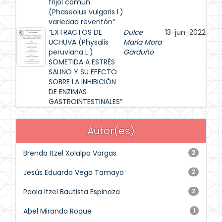
frijol común
(Phaseolus vulgaris l.)
variedad reventón”
“EXTRACTOS DE
Dulce
13-jun-2022
UCHUVA (Physalis
María Mora
peruviana L.)
Garduño
SOMETIDA A ESTRÉS
SALINO Y SU EFECTO
SOBRE LA INHIBICIÓN
DE ENZIMAS
GASTROINTESTINALES”
Autor(es)
Brenda Itzel Xolalpa Vargas
2
Jesús Eduardo Vega Tamayo
2
Paola Itzel Bautista Espinoza
2
Abel Miranda Roque
1