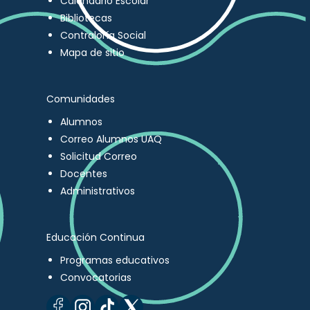
Calendario Escolar
Bibliotecas
Contraloría Social
Mapa de sitio
Comunidades
Alumnos
Correo Alumnos UAQ
Solicitud Correo
Docentes
Administrativos
Educación Continua
Programas educativos
Convocatorias