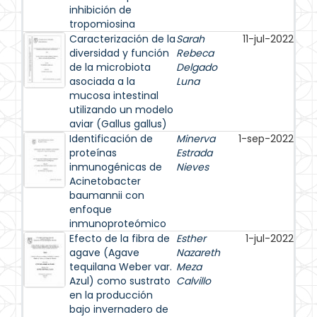
inhibición de
tropomiosina
Caracterización de la
Sarah
11-jul-2022
diversidad y función
Rebeca
de la microbiota
Delgado
asociada a la
Luna
mucosa intestinal
utilizando un modelo
aviar (Gallus gallus)
Identificación de
Minerva
1-sep-2022
proteínas
Estrada
inmunogénicas de
Nieves
Acinetobacter
baumannii con
enfoque
inmunoproteómico
Efecto de la fibra de
Esther
1-jul-2022
agave (Agave
Nazareth
tequilana Weber var.
Meza
Azul) como sustrato
Calvillo
en la producción
bajo invernadero de