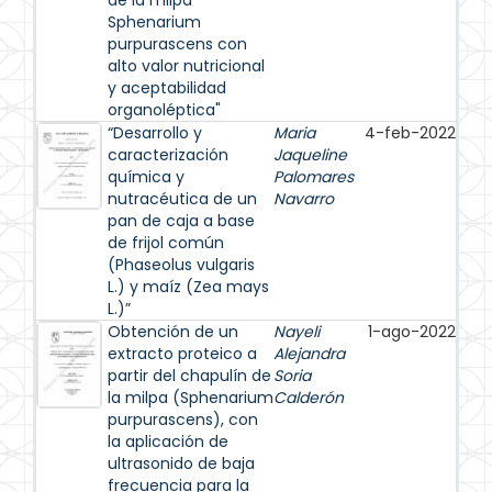
de la milpa
Sphenarium
purpurascens con
alto valor nutricional
y aceptabilidad
organoléptica"
“Desarrollo y
Maria
4-feb-2022
caracterización
Jaqueline
química y
Palomares
nutracéutica de un
Navarro
pan de caja a base
de frijol común
(Phaseolus vulgaris
L.) y maíz (Zea mays
L.)”
Obtención de un
Nayeli
1-ago-2022
extracto proteico a
Alejandra
partir del chapulín de
Soria
la milpa (Sphenarium
Calderón
purpurascens), con
la aplicación de
ultrasonido de baja
frecuencia para la