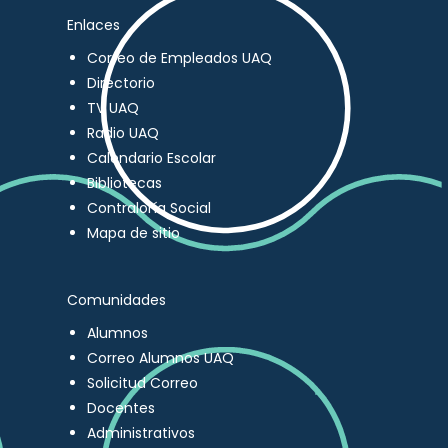
Enlaces
Correo de Empleados UAQ
Directorio
TV UAQ
Radio UAQ
Calendario Escolar
Bibliotecas
Contraloría Social
Mapa de sitio
Comunidades
Alumnos
Correo Alumnos UAQ
Solicitud Correo
Docentes
Administrativos