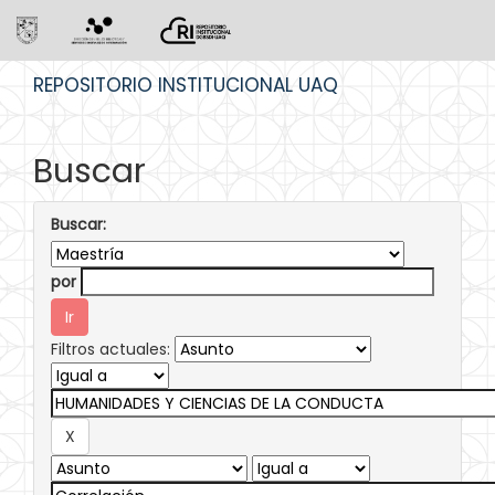
Skip
REPOSITORIO INSTITUCIONAL UAQ
navigation
Buscar
Buscar:
por
Filtros actuales: