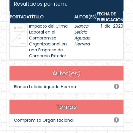
Resultados por ítem:
FECHA DE
PORTADA
TÍTULO
AUTOR(ES)
PUBLICACIÓN
Impacto del Clima
Blanca
1-dic-2020
Laboral en el
Leticia
Compromiso
Aguado
Organizacional en
Herrera
una Empresa de
Comercio Exterior
Autor(es)
Blanca Leticia Aguado Herrera
1
Temas
Compromiso Organizacional
1