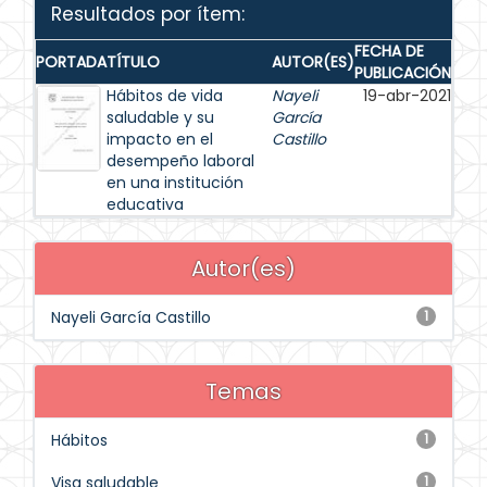
Resultados por ítem:
FECHA DE
PORTADA
TÍTULO
AUTOR(ES)
PUBLICACIÓN
Hábitos de vida
Nayeli
19-abr-2021
saludable y su
García
impacto en el
Castillo
desempeño laboral
en una institución
educativa
Autor(es)
Nayeli García Castillo
1
Temas
Hábitos
1
Visa saludable
1