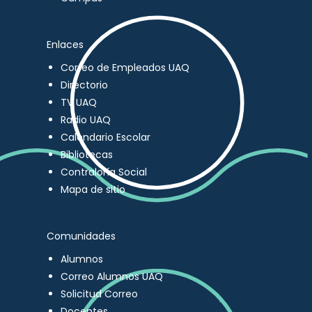
Enlaces
Correo de Empleados UAQ
Directorio
TV UAQ
Radio UAQ
Calendario Escolar
Bibliotecas
Contraloría Social
Mapa de sitio
Comunidades
Alumnos
Correo Alumnos UAQ
Solicitud Correo
Docentes