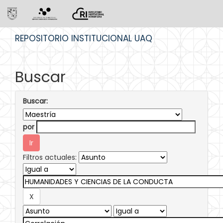
Skip
REPOSITORIO INSTITUCIONAL UAQ
navigation
Buscar
Buscar:
por
Filtros actuales: