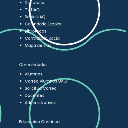
Directorio
TV UAQ
Radio UAQ
Calendario Escolar
Bibliotecas
Contraloría Social
Mapa de sitio
Comunidades
Alumnos
Correo Alumnos UAQ
Solicitud Correo
Docentes
Administrativos
Educación Continua