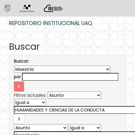
Skip
REPOSITORIO INSTITUCIONAL UAQ
navigation
Buscar
Buscar:
por
Filtros actuales: