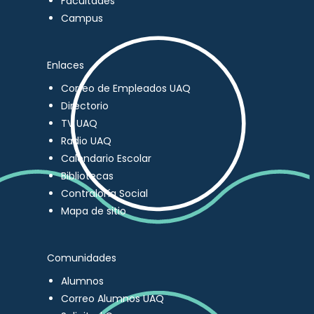
Facultades
Campus
Enlaces
Correo de Empleados UAQ
Directorio
TV UAQ
Radio UAQ
Calendario Escolar
Bibliotecas
Contraloría Social
Mapa de sitio
Comunidades
Alumnos
Correo Alumnos UAQ