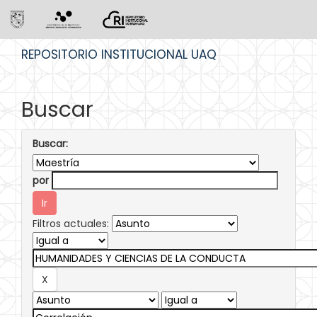
Skip
REPOSITORIO INSTITUCIONAL UAQ
navigation
Buscar
Buscar:
por
Filtros actuales: