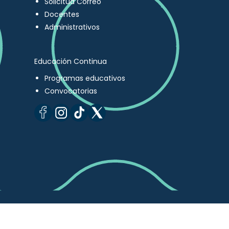
Solicitud Correo
Docentes
Administrativos
Educación Continua
Programas educativos
Convocatorias