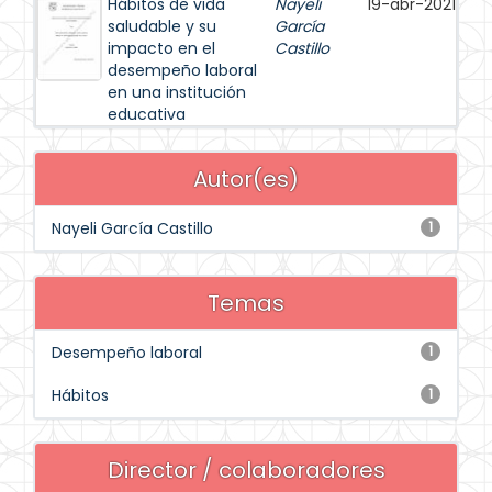
Hábitos de vida
Nayeli
19-abr-2021
saludable y su
García
impacto en el
Castillo
desempeño laboral
en una institución
educativa
Autor(es)
Nayeli García Castillo
1
Temas
Desempeño laboral
1
Hábitos
1
Director / colaboradores