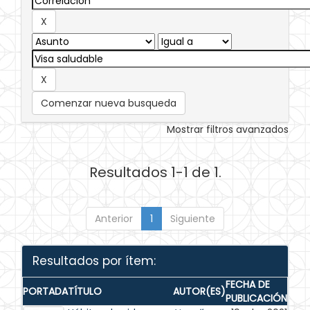
Comenzar nueva busqueda
Mostrar filtros avanzados
Resultados 1-1 de 1.
Anterior
1
Siguiente
Resultados por ítem:
FECHA DE
PORTADA
TÍTULO
AUTOR(ES)
PUBLICACIÓN