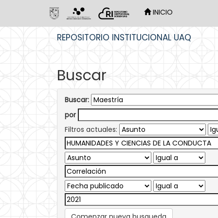
INICIO
Skip
REPOSITORIO INSTITUCIONAL UAQ
navigation
Buscar
Buscar:
por
Filtros actuales:
Comenzar nueva busqueda