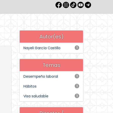
Autor(es)
Nayeli García Castillo
1
Temas
Desempeño laboral
1
Hábitos
1
Visa saludable
1