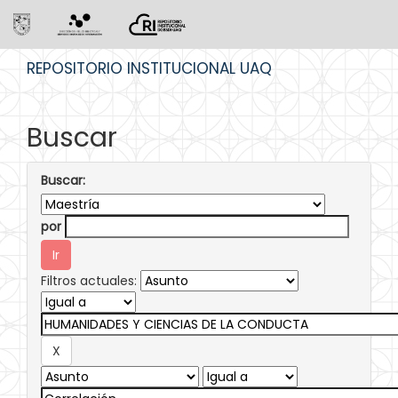
Skip
REPOSITORIO INSTITUCIONAL UAQ
navigation
Buscar
Buscar:
por
Filtros actuales: