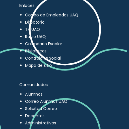
Enlaces
Correo de Empleados UAQ
Directorio
TV UAQ
Radio UAQ
Calendario Escolar
Bibliotecas
Contraloría Social
Mapa de sitio
Comunidades
Alumnos
Correo Alumnos UAQ
Solicitud Correo
Docentes
Administrativos