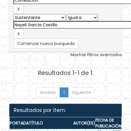
Comenzar nueva busqueda
Mostrar filtros avanzados
Resultados 1-1 de 1.
Anterior
1
Siguiente
Resultados por ítem:
FECHA DE
PORTADA
TÍTULO
AUTOR(ES)
PUBLICACIÓN