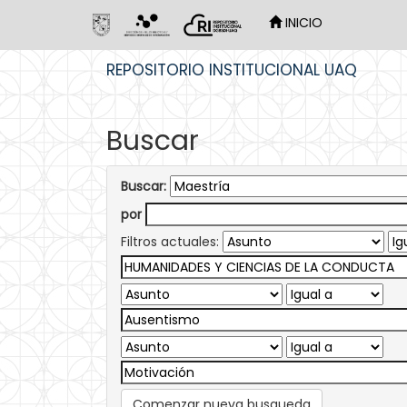
INICIO
Skip
REPOSITORIO INSTITUCIONAL UAQ
navigation
Buscar
Buscar:
por
Filtros actuales:
Comenzar nueva busqueda