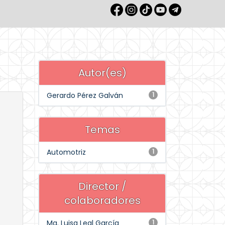
Autor(es)
Gerardo Pérez Galván
1
Temas
Automotriz
1
Director /
colaboradores
Ma. Luisa Leal García
1