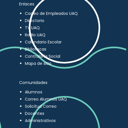
Enlaces
Correo de Empleados UAQ
Directorio
TV UAQ
Radio UAQ
Calendario Escolar
Bibliotecas
Contraloría Social
Mapa de sitio
Comunidades
Alumnos
Correo Alumnos UAQ
Solicitud Correo
Docentes
Administrativos