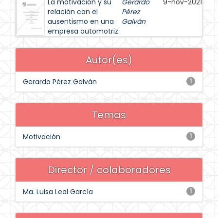
La motivación y su
Gerardo
9-nov-2021
relación con el
Pérez
ausentismo en una
Galván
empresa automotriz
Autor(es)
Gerardo Pérez Galván
1
Temas
Motivación
1
Director / colaboradores
Ma. Luisa Leal García
1