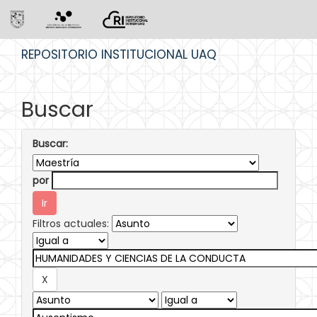
Skip
REPOSITORIO INSTITUCIONAL UAQ
navigation
Buscar
Buscar:
por
Filtros actuales: