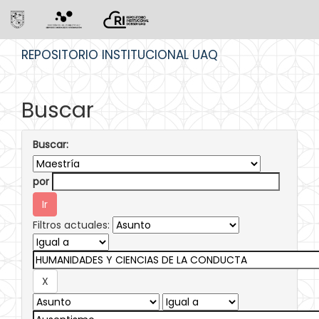
Skip
REPOSITORIO INSTITUCIONAL UAQ
navigation
Buscar
Buscar:
por
Filtros actuales: