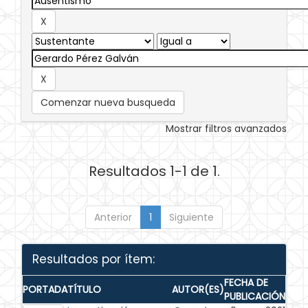
Comenzar nueva busqueda
Mostrar filtros avanzados
Resultados 1-1 de 1.
Anterior
1
Siguiente
Resultados por ítem:
FECHA DE
PORTADA
TÍTULO
AUTOR(ES)
PUBLICACIÓN