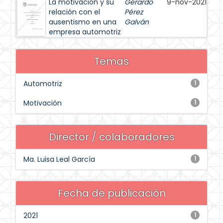
La motivación y su
Gerardo
9-nov-2021
relación con el
Pérez
ausentismo en una
Galván
empresa automotriz
Temas
Automotriz
1
Motivación
1
Director / colaboradores
Ma. Luisa Leal García
1
Fecha de publicación
2021
1