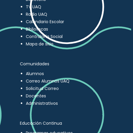
TV UAQ
Radio UAQ
Calendario Escolar
Bibliotecas
Contraloría Social
Mapa de sitio
Comunidades
Alumnos
Correo Alumnos UAQ
Solicitud Correo
Docentes
Administrativos
Educación Continua