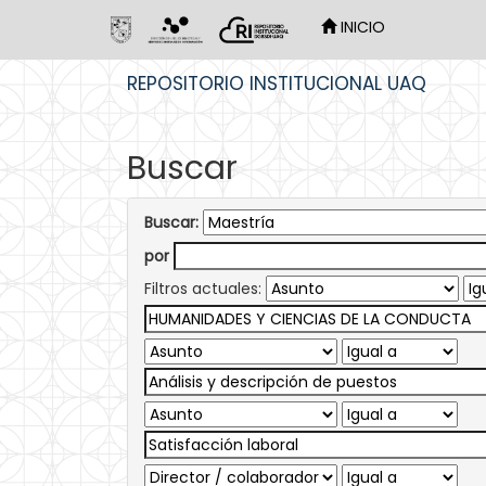
INICIO
Skip
REPOSITORIO INSTITUCIONAL UAQ
navigation
Buscar
Buscar:
por
Filtros actuales: