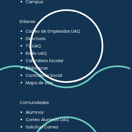
Campus
Enlaces
Correo de Empleados UAQ
Directorio
TV UAQ
Radio UAQ
Calendario Escolar
Bibliotecas
Contraloría Social
Mapa de sitio
Comunidades
Alumnos
Correo Alumnos UAQ
Solicitud Correo