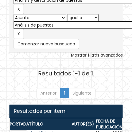
Comenzar nueva busqueda
Mostrar filtros avanzados
Resultados 1-1 de 1.
Anterior
1
Siguiente
Resultados por ítem:
FECHA DE
PORTADA
TÍTULO
AUTOR(ES)
PUBLICACIÓN