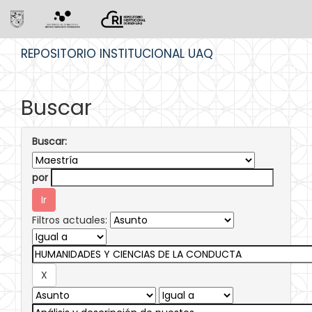
Skip
REPOSITORIO INSTITUCIONAL UAQ
navigation
Buscar
Buscar:
por
Filtros actuales: