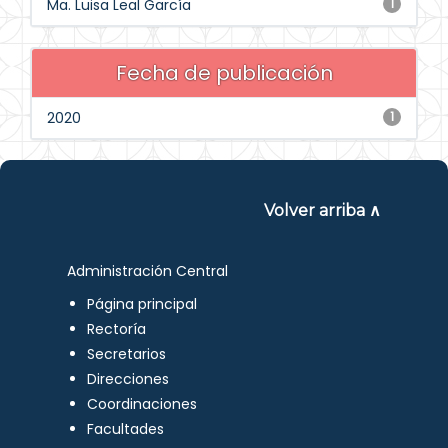
Ma. Luisa Leal García
1
Fecha de publicación
2020
1
Volver arriba ∧
Administración Central
Página principal
Rectoría
Secretarios
Direcciones
Coordinaciones
Facultades