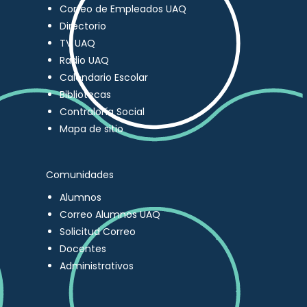
Correo de Empleados UAQ
Directorio
TV UAQ
Radio UAQ
Calendario Escolar
Bibliotecas
Contraloría Social
Mapa de sitio
Comunidades
Alumnos
Correo Alumnos UAQ
Solicitud Correo
Docentes
Administrativos