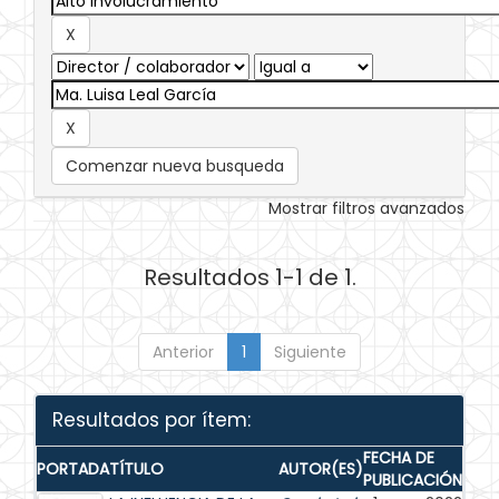
Comenzar nueva busqueda
Mostrar filtros avanzados
Resultados 1-1 de 1.
Anterior
1
Siguiente
Resultados por ítem:
FECHA DE
PORTADA
TÍTULO
AUTOR(ES)
PUBLICACIÓN