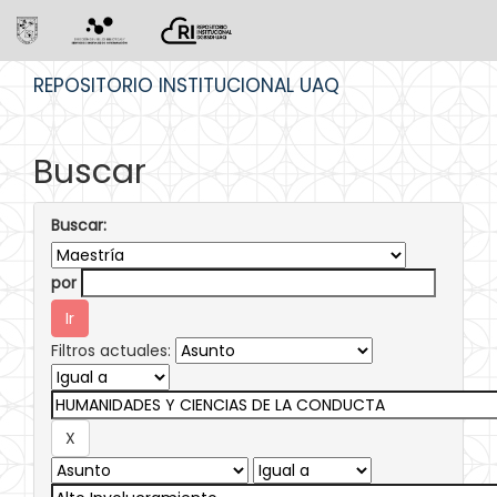
Skip
REPOSITORIO INSTITUCIONAL UAQ
navigation
Buscar
Buscar:
por
Filtros actuales: