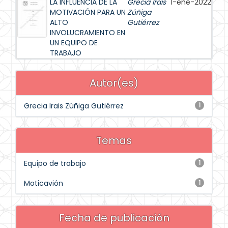
LA INFLUENCIA DE LA
Grecia Irais
1-ene-2022
MOTIVACIÓN PARA UN
Zúñiga
ALTO
Gutiérrez
INVOLUCRAMIENTO EN
UN EQUIPO DE
TRABAJO
Autor(es)
Grecia Irais Zúñiga Gutiérrez
1
Temas
Equipo de trabajo
1
Moticavión
1
Fecha de publicación