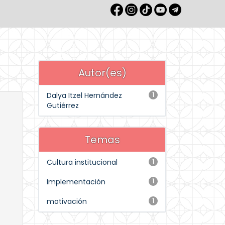
Autor(es)
Dalya Itzel Hernández
1
Gutiérrez
Temas
Cultura institucional
1
Implementación
1
motivación
1