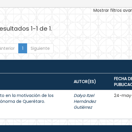
Mostrar filtros av
esultados 1-1 de 1.
Anterior
1
Siguiente
FECHA D
AUTOR(ES)
PUBLICA
cto en la motivación de los
Dalya Itzel
24-may
utónoma de Querétaro.
Hernández
Gutiérrez