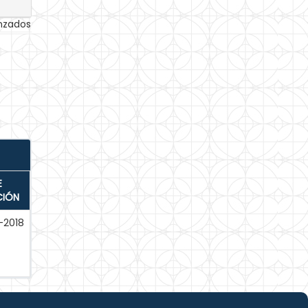
anzados
E
CIÓN
-2018