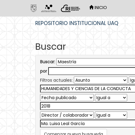
INICIO
Skip
REPOSITORIO INSTITUCIONAL UAQ
navigation
Buscar
Buscar:
por
Filtros actuales:
Comenzar nueva busqueda