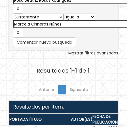
Comenzar nueva busqueda
Mostrar filtros avanzados
Resultados 1-1 de 1.
Anterior
1
Siguiente
Resultados por ítem:
FECHA DE
PORTADA
TÍTULO
AUTOR(ES)
PUBLICACIÓN