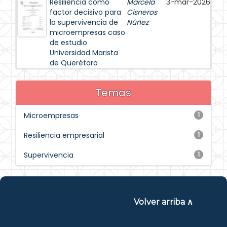
Resiliencia como
Marcela
3-mar-2026
factor decisivo para
Cisneros
la supervivencia de
Núñez
microempresas caso
de estudio
Universidad Marista
de Querétaro
Temas
Microempresas
1
Resiliencia empresarial
1
Supervivencia
1
Volver arriba ∧