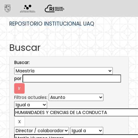
Skip
REPOSITORIO INSTITUCIONAL UAQ
navigation
Buscar
Buscar:
por
Filtros actuales: