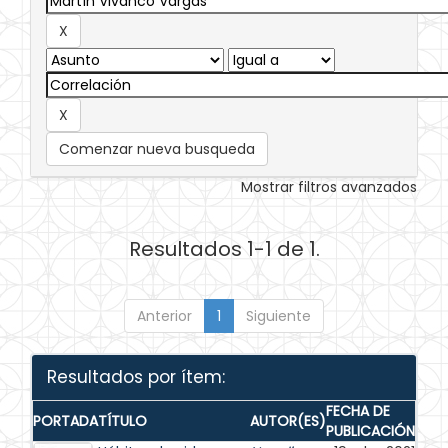
Comenzar nueva busqueda
Mostrar filtros avanzados
Resultados 1-1 de 1.
Anterior
1
Siguiente
Resultados por ítem:
FECHA DE
PORTADA
TÍTULO
AUTOR(ES)
PUBLICACIÓN