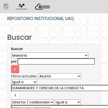
Skip
REPOSITORIO INSTITUCIONAL UAQ
navigation
Buscar
Buscar:
por
Filtros actuales: