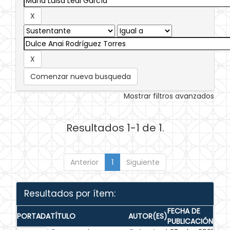
Comenzar nueva busqueda
Mostrar filtros avanzados
Resultados 1-1 de 1.
Anterior
1
Siguiente
Resultados por ítem:
FECHA DE
PORTADA
TÍTULO
AUTOR(ES)
PUBLICACIÓN