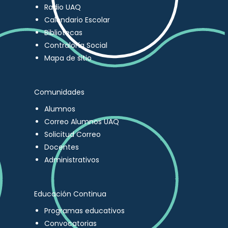
Radio UAQ
Calendario Escolar
Bibliotecas
Contraloría Social
Mapa de sitio
Comunidades
Alumnos
Correo Alumnos UAQ
Solicitud Correo
Docentes
Administrativos
Educación Continua
Programas educativos
Convocatorias