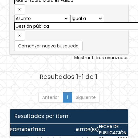
Comenzar nueva busqueda
Mostrar filtros avanzados
Resultados 1-1 de 1.
Anterior
1
Siguiente
Resultados por ítem:
FECHA DE
PORTADA
TÍTULO
AUTOR(ES)
PUBLICACIÓN