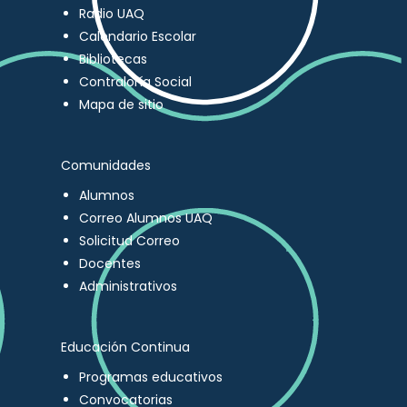
Radio UAQ
Calendario Escolar
Bibliotecas
Contraloría Social
Mapa de sitio
Comunidades
Alumnos
Correo Alumnos UAQ
Solicitud Correo
Docentes
Administrativos
Educación Continua
Programas educativos
Convocatorias