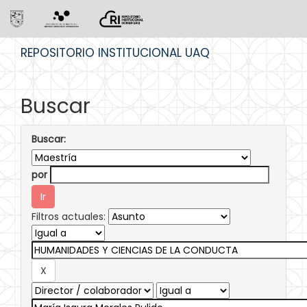
Skip
REPOSITORIO INSTITUCIONAL UAQ
navigation
Buscar
Buscar:
por
Filtros actuales: