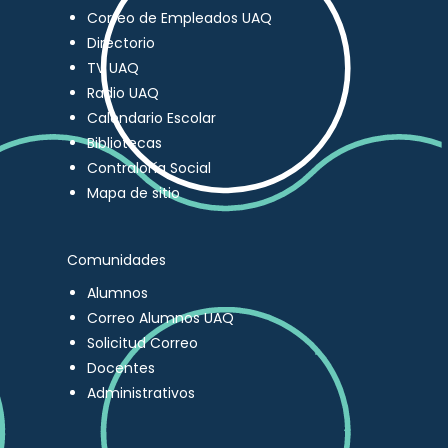
Correo de Empleados UAQ
Directorio
TV UAQ
Radio UAQ
Calendario Escolar
Bibliotecas
Contraloría Social
Mapa de sitio
Comunidades
Alumnos
Correo Alumnos UAQ
Solicitud Correo
Docentes
Administrativos