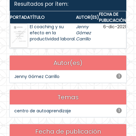
Resultados por ítem:
FECHA DE
PORTADA
TÍTULO
AUTOR(ES)
PUBLICACIÓN
El coaching y su
Jenny
6-dic-2021
efecto en la
Gómez
productividad laboral.
Carrillo
Autor(es)
Jenny Gómez Carrillo
1
Temas
centro de autoaprendizaje
1
Fecha de publicación