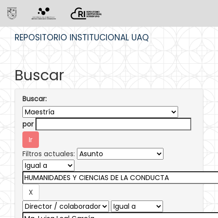
Skip
REPOSITORIO INSTITUCIONAL UAQ
navigation
Buscar
Buscar:
por
Filtros actuales: