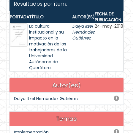
Resultados por ítem:
FECHA DE
PORTADA
TÍTULO
AUTOR(ES)
PUBLICACIÓN
La cultura
Dalya Itzel
24-may-2018
institucional y su
Hernández
impacto en la
Gutiérrez
motivación de los
trabajadores de la
Universidad
Autónoma de
Querétaro.
Autor(es)
Dalya Itzel Hernández Gutiérrez
1
Temas
Implementación
1