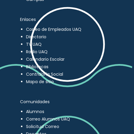
Enlaces
Correo de Empleados UAQ
Directorio
TV UAQ
Radio UAQ
Calendario Escolar
Bibliotecas
Contraloría Social
Mapa de sitio
Comunidades
Alumnos
Correo Alumnos UAQ
Solicitud Correo