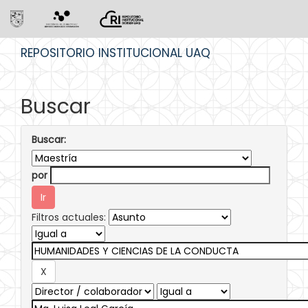
Skip
REPOSITORIO INSTITUCIONAL UAQ
navigation
Buscar
Buscar:
por
Filtros actuales: