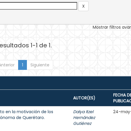
Mostrar filtros av
esultados 1-1 de 1.
Anterior
1
Siguiente
FECHA D
AUTOR(ES)
PUBLICA
cto en la motivación de los
Dalya Itzel
24-may
utónoma de Querétaro.
Hernández
Gutiérrez