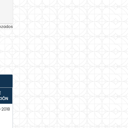
anzados
E
CIÓN
-2018