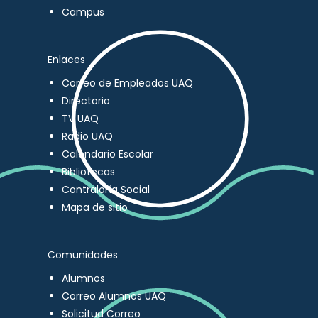
Campus
Enlaces
Correo de Empleados UAQ
Directorio
TV UAQ
Radio UAQ
Calendario Escolar
Bibliotecas
Contraloría Social
Mapa de sitio
Comunidades
Alumnos
Correo Alumnos UAQ
Solicitud Correo