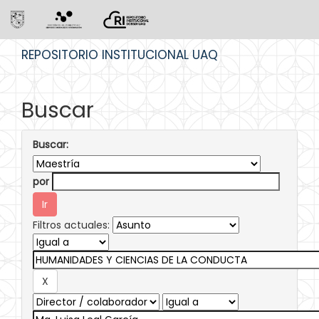
Skip
REPOSITORIO INSTITUCIONAL UAQ
navigation
Buscar
Buscar:
por
Filtros actuales: