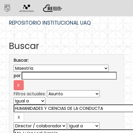
Skip
REPOSITORIO INSTITUCIONAL UAQ
navigation
Buscar
Buscar:
por
Filtros actuales: