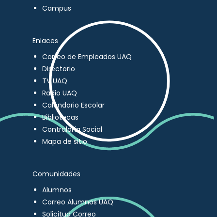
Campus
Enlaces
Correo de Empleados UAQ
Directorio
TV UAQ
Radio UAQ
Calendario Escolar
Bibliotecas
Contraloría Social
Mapa de sitio
Comunidades
Alumnos
Correo Alumnos UAQ
Solicitud Correo